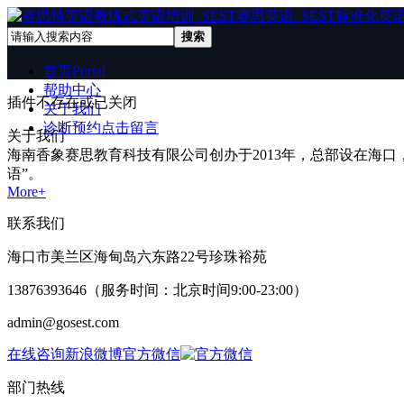
搜索
首页
Portal
帮助中心
插件不存在或已关闭
关于我们
诊断预约
点击留言
关于我们
海南香象赛思教育科技有限公司创办于2013年，总部设在海口，
语”。
More+
联系我们
海口市美兰区海甸岛六东路22号珍珠裕苑
13876393646
（服务时间：北京时间9:00-23:00）
admin@gosest.com
在线咨询
新浪微博
官方微信
部门热线